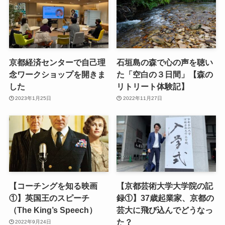
京都経済センターで自己理
石垣島の森で心の声を聴い
念ワークショップを開きま
た「空白の３日間」【森の
した
リトリート体験記】
2023年1月25日
2022年11月27日
【コーチングを知る映画
【京都芸術大学大学院の記
①】英国王のスピーチ
録①】37歳起業家、京都の
（The King’s Speech）
芸大に飛び込んでどうなっ
た？
2022年9月24日